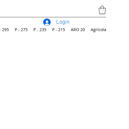
Login
- 295
P - 275
P - 235
P - 215
ARO 20
Agrícola