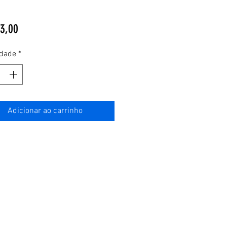
Preço
3,00
idade
*
Adicionar ao carrinho