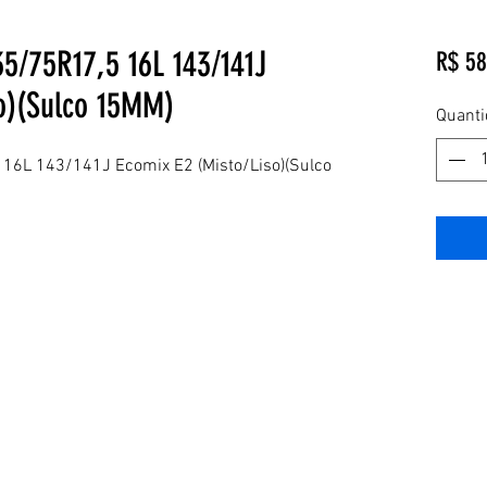
35/75R17,5 16L 143/141J
R$ 58
so)(Sulco 15MM)
Quant
 16L 143/141J Ecomix E2 (Misto/Liso)(Sulco