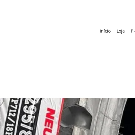
Início
Loja
P 