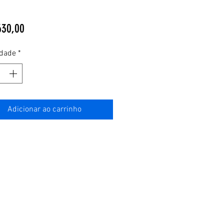
Preço
630,00
idade
*
Adicionar ao carrinho