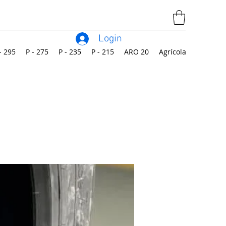
Login
- 295
P - 275
P - 235
P - 215
ARO 20
Agrícola