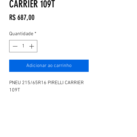
CARRIER 109T
Preço
R$ 687,00
Quantidade
*
Adicionar ao carrinho
PNEU 215/65R16 PIRELLI CARRIER
109T
ENDEREÇO:
RO
DOVIA RS 240 KM 11,6, 5720
ANDAR 2 - RINCAO DO CASCALHO | RS